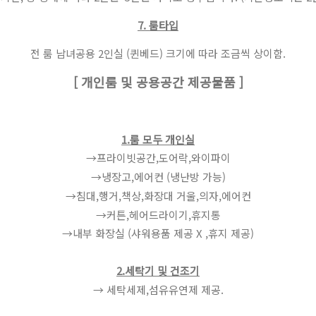
7. 룸타입
전 룸 남녀공용 2인실 (퀸베드)
크기에 따라 조금씩 상이함.
[ 개인룸 및 공용공간 제공물품 ]
1.룸 모두 개인실
→프라이빗공간,도어락,와이파이
→냉장고,에어컨 (냉난방 가능)
→침대,행거,책상,화장대 거울,의자,에어컨
→커튼,헤어드라이기,휴지통
​→내부 화장실 (샤워용품 제공 X ,휴지 제공)
2.세탁기 및 건조기
→ 세탁세제,섬유유연제 제공.