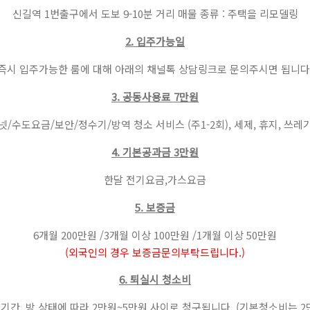
신길역 1번출구에서 도보 9-10분 거리
매물 종류 : 주택을 리모델링
2. 입주가능일
즉시 입주가능한 룸에 대해
아래의 채널톡 상담링크로 문의주시면 됩니다
3. 공동사용료
7만원
넷/수도요금/보안/정수기/방역
청소 서비스 (주1-2회), 세제, 휴지, 쓰
4. 기본공과금
3만원
한달 전기요금,가스요금
5. 보증금
6개월 200만원 /
3개월 이상 100만원 /
1개월 이상 50만원
(외국인의 경우 보증금문의부탁드립니다.)
6. 퇴실시 청소비
기간, 방 상태에 따라
2만원~5만원 사이로 청구됩니다.
(기본청소비는 2