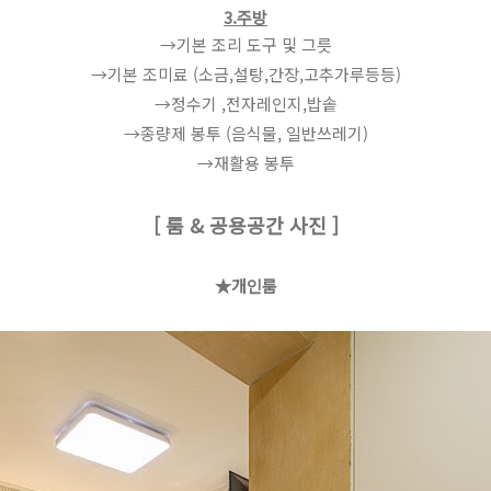
3.주방
→기본 조리 도구 및 그릇
→기본 조미료 (소금,설탕,간장,고추가루등등)
→정수기 ,전자레인지,밥솥
→종량제 봉투 (음식물, 일반쓰레기)
​→재활용 봉투
[ 룸 & 공용공간 사진 ]
★개인룸