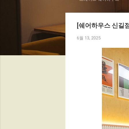
[쉐어하우스 신길점
6월 13, 2025