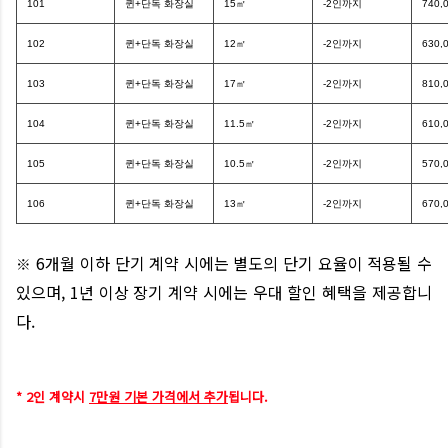
101
퀸+단독 화장실
15㎡
-2인까지
740,
102
퀸+단독 화장실
12㎡
-2인까지
630,
103
퀸+단독 화장실
17㎡
-2인까지
810,
104
퀸+단독 화장실
11.5㎡
-2인까지
610,
105
퀸+단독 화장실
10.5㎡
-2인까지
570,
106
퀸+단독 화장실
13㎡
-2인까지
670,
6개월 이하 단기 계약 시에는 별도의 단기 요율이 적용될 수
※
있으며, 1년 이상 장기 계약 시에는 우대 할인 혜택을 제공합니
다.
* 2인 계약시
7만원 기본 가격에서 추가
됩니다.