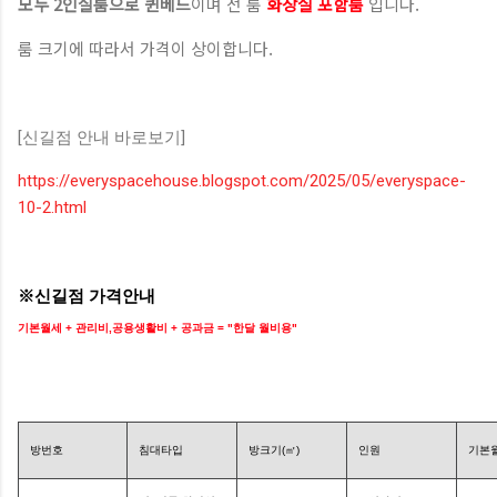
모두 2인실룸으로 퀸베드
이며
전 룸
화장실 포함룸
입니다.
룸 크기에 따라서 가격이 상이합니다.
[신길점 안내 바로보기]
https://everyspacehouse.blogspot.com/2025/05/everyspace-
10-2.html
※신길점 가격안내
기본월세 + 관리비,공용생활비 + 공과금 = "한달 월비용"
방번호
침대타입
방크기(㎡)
인원
기본월