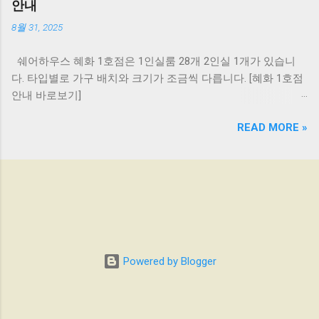
회 청소 , 세제/휴지/종량제봉투, 전기/가스/수
안내
친구와 함께 쓰는 2인실, 아기자기한 1인실,개인
도/원두/시리얼/쌀/ CCTV 퇴실 청소비: 2~5만
8월 31, 2025
화장실이 있는 1인실 . ​ 편리한 시설과 최적의 위
원 (방 상태에 따라 차등) 🛏️ 개인공간 (풀옵션 1
치!! 혜화 1호점의 가장 큰 장점 중 하나는 바로
인실) 가전: 에어컨, 개인 냉장고 , 도어락, 와이
쉐어하우스 혜화 1호점은 1인실룸 28개 2인실 1개가 있습니
편리한 시설과 뛰어난 접근성입니다. ​ 3-5대까
파이 가구: 침대, 책상, 의자, 행거, 수납장, 화장
다. 타입별로 가구 배치와 크기가 조금씩 다릅니다. [혜화 1호점
지 주차가능한 유료 주차장 과 각 층마다 공용
대, 커튼, 드라이기 🏠 공용공간 (편의시설 완비)
안내 바로보기]
화장실이 2개 씩 있어 붐비지 않고 여유롭게 사
세탁: 각 층 세탁기 & 건조기 완비 (세제/유연제
https://www.everyspaceu.com/2025/08/everyspace-10.html ❤
용 가능해요. ​ 최고의 교통!! 1호선 종로5가역
무료) 주방: 각 층 미니주방 + 2층 메인주방 (밥
READ MORE »
혜화 1호점 가격안내 기본월세+관리비,공용생활비+공과금 ⇒
(도보 13분), 4호선 혜화역 (도보 12분), 1호선/4
솥/전자레인지/정수기/조리도구/기본양념 무
"한달 월비용" 방번호 침대타입 방크기(㎡) 인원 기본월세(인당)
호선 동대문역 (도보 10분) 이 가까워 서울 어디
료) 욕실: 샤워부스와 화장실 분리로 쾌적함 타
관리비및 공용생활비 기본공과금 st101 싱글침대 12 1인실
든 편리하게 이동할 수 있습니다. ​ 편리한 생활
입별 룸 & 공용공간 사진 ★Type1 ★Type2
570,000 70,000 30,000 st102 싱글침대 12 1인실 570,000 70,000
인프라로 주민센터와 다양한 편의시설이 가까
★Type3 ★공용공간 ★홈바
30,000 st103 싱글침대 12 1인실 550,000 70,000 30,000 101 싱
이에 있어 생활이 정말 편해져요! ​ 안전을 최우
글침대 5.5 1인실 450,000 70,000 30,000 102 싱글침대 6.35 1인
선으로 생각하는 여성 전용 공간 오직 여성분들
실 480,000 70,000 30,000 103 싱글침대 6.57 1인실 480,000
만 거주하는 곳으로, 입주자분들의 안전을 가장
70,000 30,000 104 싱글침대 7.62 1인실 540,000 70,000 30,000
중요하게 생각합니다. 이화동에서 안전하고 편
Powered by Blogger
105 싱글침대 6.79 1인실 490,000 70,000 30,000 106 싱글침대
안한 여러분의 새로운 시작을 함께하고 싶다면,
7.05 1인실 500,000 70,000 30,000 107 싱글침대 7.17 1인실
언제든지 문의해주세요! *지상층은 여성 전용,
500,000 70,000 30,000 108 싱글침대 7.89 1인실 550,000 70,000
스튜디오는 남녀공용으로 운용됩니다.*
30,000 109 싱글침대 6.53 1인실 500,000 70,000 30,000 110 싱