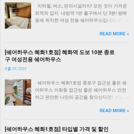
지하철, 버스, 편의시설까지! 모든 것이 가까운
최적의 입지 ​ 내방역 1번 출구에서 단 3분! 방배
동에 위치한 여성 전용 쉐어하우스입니다. 큰길
가에 있어 늦은 시간 귀가도 안심할 수 있으며, ​
READ MORE »
편리한 교통 환경을 자랑합니다. ​ 생활 편의시설
완비! 방배동 카페거리도 가까이에! ​ 하우스 주
변에는 카페, 편의점, 은행 등 편의시설이 위치
[쉐어하우스 혜화1호점] 혜화역 도보 10분 종로
해 편리한 생활을 누릴 수 있습니다. 또한, 방배
구 여성전용 쉐어하우스
동 카페 거리가 가까워 여가시간을 보내기에도
8월 29, 2025
좋습니다. 하우스 안내 📍 위치 & 안전 7호선
내방역 1번 출구 도보 3분 (방배동 카페거리 인
쉐어하우스 혜화1호점 종로구 접근성 좋은 쉐
근) 큰길가 위치 로 밤길 안심 귀가 가능 상가주
어하우스 이화동 접근성 좋은 쉐어하우스 안전
택 전체 리모델링으로 깨끗한 시설 💰 입주 조건
하고 편안한 나만의 공간을 찾으신다면! ​ 서울
(계약 기간별 보증금) 보증금: 100만(6개월) / 50
종로구 이화동!! 여러분의 새로운 보금자리를 소
만(3개월) / 10만(1개월) 기본월세: 41만원부터~
READ MORE »
개합니다. ​ 내 라이프스타일에 딱 맞는 다양한
(방의 크기별로 차이가 있습니다) 상세한 가격
룸 타입! 저희 쉐어하우스는 총 3개 층으로 이루
보기 월 고정 생활비: 10만원 (관리비 7만 + 공과
어져 있으며, 다양한 라이프스타일을 고려한 맞
금 3만) 포함내역: 인터넷, 정수기, 방역, 주 3~5
[쉐어하우스 혜화1호점] 타입별 가격 및 할인
춤형 방을 제공합니다. ​ 가성비 최고 넓은 지층,