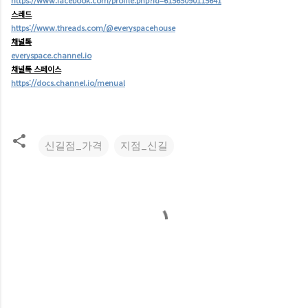
https://www.facebook.com/profile.php?id=61565090115641
스레드
https://www.threads.com/@everyspacehouse
채널톡
everyspace.channel.io
채널톡 스페이스
https://docs.channel.io/menual
신길점_가격
지점_신길
댓
글